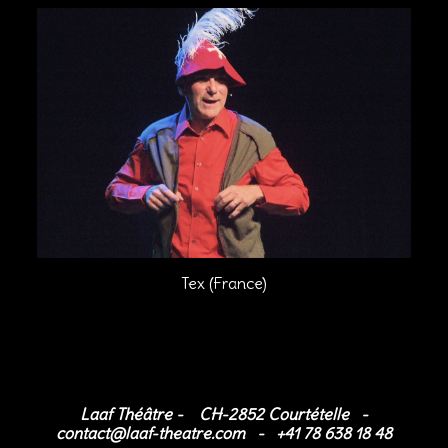
Tex (France)
Laaf Théâtre
-
CH-2852 Courtételle
-
contact@laaf-theatre.com
-
+41 78 638 18 48